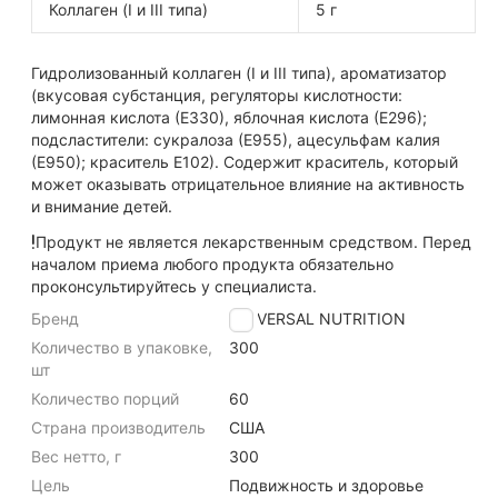
Коллаген (I и III типа)
5 г
Гидролизованный коллаген (I и III типа), ароматизатор
(вкусовая субстанция, регуляторы кислотности:
лимонная кислота (Е330), яблочная кислота (Е296);
подсластители: сукралоза (Е955), ацесульфам калия
(Е950); краситель Е102). Содержит краситель, который
может оказывать отрицательное влияние на активность
и внимание детей.
Продукт не является лекарственным средством. Перед
началом приема любого продукта обязательно
проконсультируйтесь у специалиста.
Бренд
UNIVERSAL NUTRITION
Количество в упаковке,
300
шт
Количество порций
60
Страна производитель
США
Вес нетто, г
300
Цель
Подвижность и здоровье