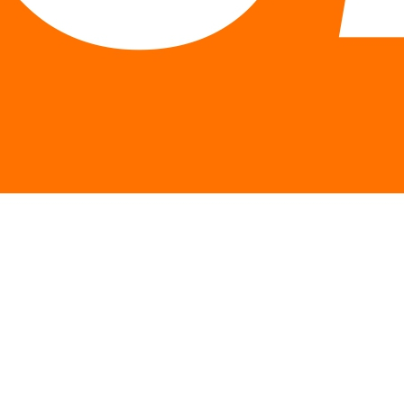
Описание
Особенности
Отзывы
Описание Коллаген Universal Nutrition
Collagen 300 г
В отличие от многих коллагеновых «добавок», компания
Universal не добавляет в состав продукта отдельные
аминокислоты, которые естественным образом
содержатся в коллагене, и не называет эту смесь
«коллаген» (в коллагене содержатся глицин, пролин и