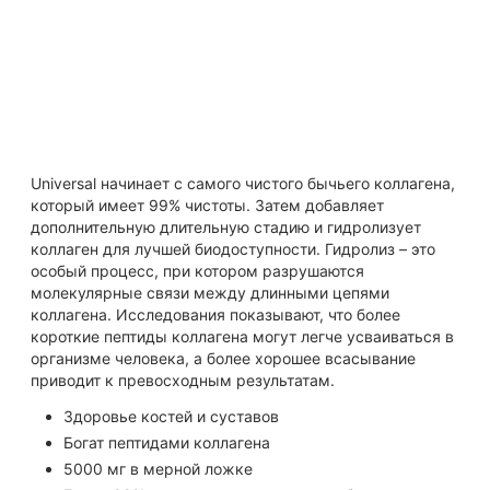
гидроксипролин).
Хотя в нашем организме содержится большое
количество коллагена, он является уникальным. Вы не
можете просто воспроизвести коллаген и его
преимущества, комбинируя различные аминокислоты.
Вот почему каждая упаковка содержит только реальные
ингредиенты.
Universal начинает с самого чистого бычьего коллагена,
который имеет 99% чистоты. Затем добавляет
дополнительную длительную стадию и гидролизует
коллаген для лучшей биодоступности. Гидролиз – это
особый процесс, при котором разрушаются
молекулярные связи между длинными цепями
коллагена. Исследования показывают, что более
короткие пептиды коллагена могут легче усваиваться в
организме человека, а более хорошее всасывание
приводит к превосходным результатам.
Здоровье костей и суставов
Богат пептидами коллагена
5000 мг в мерной ложке