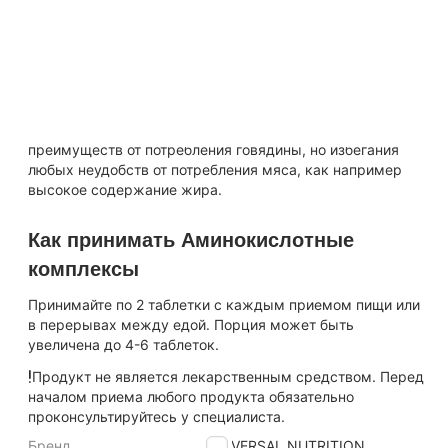
важные нутриенты. Каждая порция обеспечивает Вас
высококачествеными аминокислотами исключительно из
говядины.
100% Beef Aminos обладают анаболическим потенциалом
говядины, что делает их хорошим продуктом для набора
массы. 100% Beef Aminos отличный выбор для получения
преимуществ от потребления говядины, но избегания
любых неудобств от потребления мяса, как например
высокое содержание жира.
Как принимать Аминокислотные
комплексы
Принимайте по 2 таблетки с каждым приемом пищи или
в перерывах между едой. Порция может быть
увеличена до 4-6 таблеток.
Продукт не является лекарственным средством. Перед
началом приема любого продукта обязательно
проконсультируйтесь у специалиста.
Бренд
UNIVERSAL NUTRITION