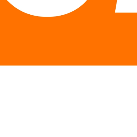
Описание
Особенности
Отзывы
Описание 100% Beef Aminos
100% Beef Aminos от Universal Nutrition 100% Beef Aminos –
это высокоэффективная смесь аминокислот высшего
качества, полученных из высококачественных
говяжьего изолята белка, говяжьего концентрата
альбумина и печени аргентинской говядины. Каждая
таблетка содержит полный спектр
высококонцентрированных аминокислот и другие