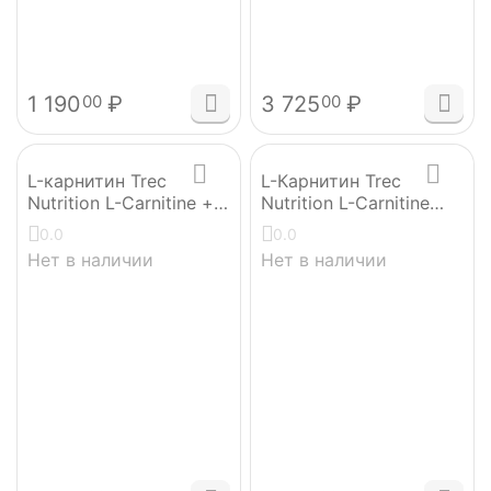
1 190
₽
3 725
₽
00
00
L-карнитин Trec
L-Карнитин Trec
Nutrition L-Carnitine +
Nutrition L-Carnitine
Green Tea 90 капсул
Complex 90 капсул
0.0
0.0
Нет в наличии
Нет в наличии