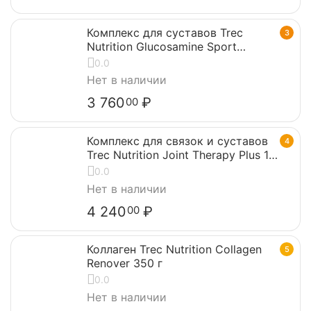
Комплекс для суставов Trec
3
Nutrition Glucosamine Sport
Complex 180 капсул
0.0
Нет в наличии
3 760
₽
00
Комплекс для связок и суставов
4
Trec Nutrition Joint Therapy Plus 120
капсул
0.0
Нет в наличии
4 240
₽
00
Коллаген Trec Nutrition Collagen
5
Renover 350 г
0.0
Нет в наличии