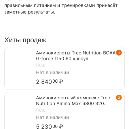
правильным питанием и тренировками принесёт
заметные результаты.
Хиты продаж
Аминокислоты Trec Nutrition BCAA
1
G-force 1150 90 капсул
0.0
Нет в наличии
2 840
₽
00
Аминокислотный комплекс Trec
2
Nutrition Amino Max 6800 320
капсул
0.0
Нет в наличии
5 230
₽
00