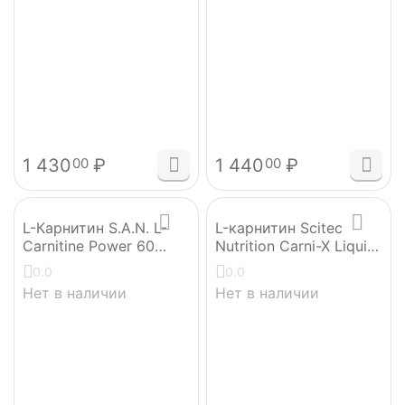
1 430
₽
1 440
₽
00
00
L-Карнитин S.A.N. L-
L-карнитин Scitec
Carnitine Power 60
Nutrition Carni-X Liquid
капсул
100000 500 мл
0.0
0.0
Нет в наличии
Нет в наличии