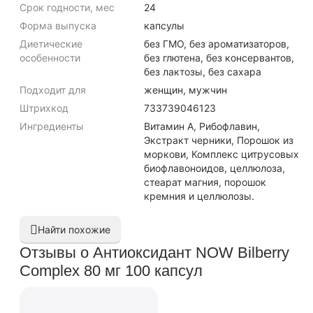
Срок годности, мес
24
Форма выпуска
капсулы
Диетические
без ГМО, без ароматизаторов,
особенности
без глютена, без консервантов,
без лактозы, без сахара
Подходит для
женщин, мужчин
Штрихкод
733739046123
Ингредиенты
Витамин А, Рибофлавин,
Экстракт черники, Порошок из
моркови, Комплекс цитрусовых
биофлавоноидов, целлюлоза,
стеарат магния, порошок
кремния и целлюлозы.
Найти похожие
Отзывы о Антиоксидант NOW Bilberry
Complex 80 мг 100 капсул