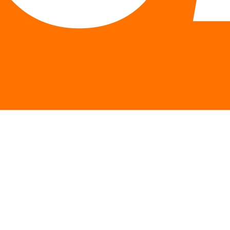
Описание
Особенности
Отзывы
Описание Антиоксидант NOW Bilberry
Complex 80 мг 100 капсул
Комплекс с черникой — мощный антиоксидант,
поглощающий свободные радикалы.
Содержит:
80 мг экстракта черники,