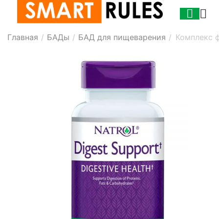
Главная
/
БАДы
/
БАД для пищеварения
/
Комплекс ф