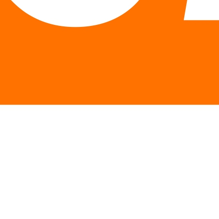
Описание
Особенности
Отзывы
Описание Трифала NOW Triphala 500
мг 120 таблеток
Трифала - продукт на основе растительных экстрактов.
Нормализует уровень инсулина и эстрогенов,
препятствует развитию атеросклероза и различных
иммунных нарушений, стимулирует выработку
эритропоэтина. Кроме того, продукт удаляет слизь из