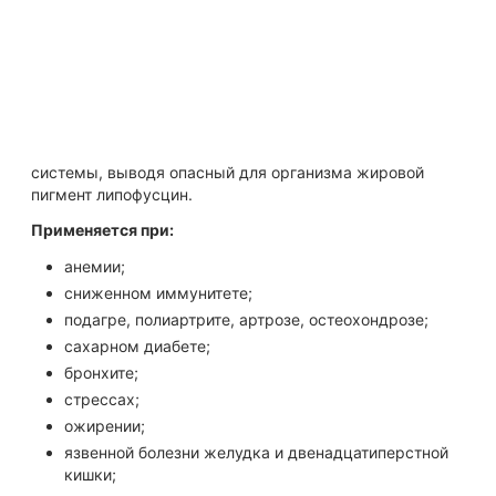
бронхов, устраняет застой в желчевыводящей системе и
органах малого таза, а также снижает негативное
воздействие адреналина на организм.
Обладает кровоостанавливающим, сосудоукрепляющим
действием, адаптогенным, ноотропным и седативным
действием. Очищает тонкий и толстый кишечник, печень,
кровь, лимфу, почки, лёгкие и даже клетки нервной
системы, выводя опасный для организма жировой
пигмент липофусцин.
Применяется при:
анемии;
сниженном иммунитете;
подагре, полиартрите, артрозе, остеохондрозе;
сахарном диабете;
бронхите;
стрессах;
ожирении;
язвенной болезни желудка и двенадцатиперстной
кишки;