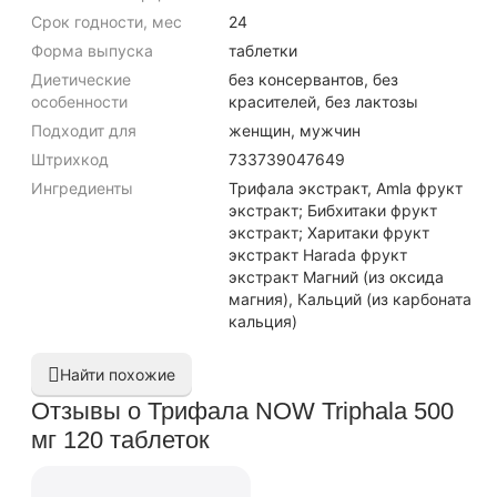
Срок годности, мес
24
Форма выпуска
таблетки
Диетические
без консервантов, без
особенности
красителей, без лактозы
Подходит для
женщин, мужчин
Штрихкод
733739047649
Ингредиенты
Трифала экстракт, Amla фрукт
экстракт; Бибхитаки фрукт
экстракт; Харитаки фрукт
экстракт Harada фрукт
экстракт Магний (из оксида
магния), Кальций (из карбоната
кальция)
Найти похожие
Отзывы о Трифала NOW Triphala 500
мг 120 таблеток