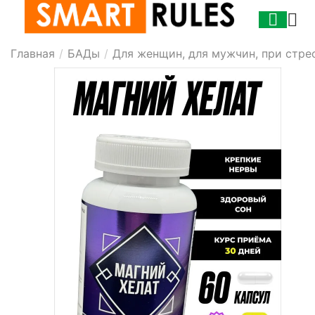
Главная
/
БАДы
/
Для женщин, для мужчин, при стре