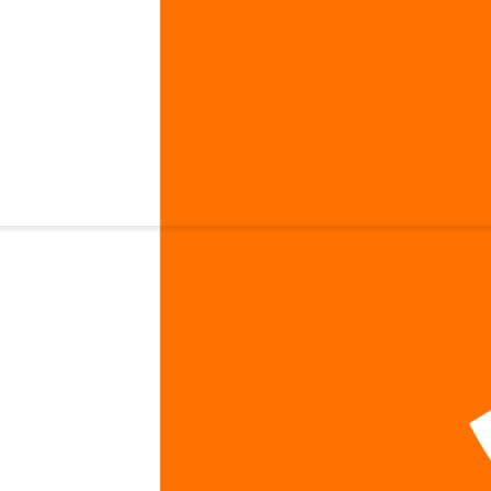
отик NOW Probiotic-10 50 Billion Powder 57 г