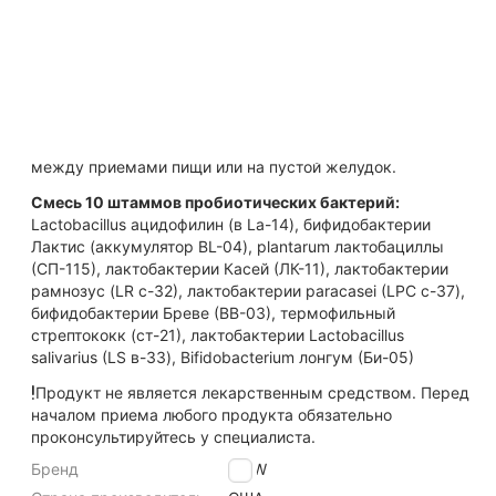
Как принимать Специальные
препараты
Смешивать 1/2 чайной ложки в 200 мл воды или сока
ежедневно. Пейте немедленно. Лучше всего принимать
между приемами пищи или на пустой желудок.
Смесь 10 штаммов пробиотических бактерий:
Lactobacillus ацидофилин (в La-14), бифидобактерии
Лактис (аккумулятор BL-04), plantarum лактобациллы
(СП-115), лактобактерии Касей (ЛК-11), лактобактерии
рамнозус (LR с-32), лактобактерии paracasei (LPC с-37),
бифидобактерии Бреве (ВВ-03), термофильный
стрептококк (ст-21), лактобактерии Lactobacillus
salivarius (LS в-33), Bifidobacterium лонгум (Би-05)
Продукт не является лекарственным средством. Перед
началом приема любого продукта обязательно
проконсультируйтесь у специалиста.
Бренд
NOW