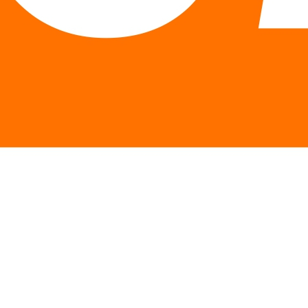
Описание
Особенности
Отзывы
Описание Пробиотик NOW Probiotic-10
50 Billion Powder 57 г
NOW Probiotic-10 - добавка для улучшения пищеварения
и выведения токсинов из организма.
Особенно показан после приема антибиотиков и
стрессов, негативно действующих на микрофлору
кишечника.