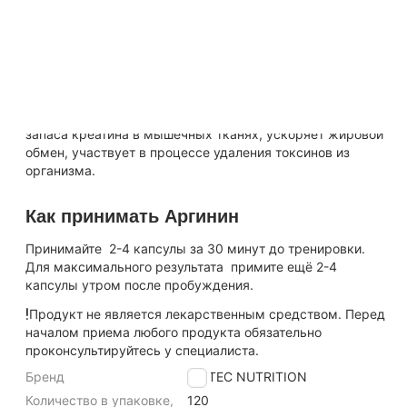
лучшую возможность для снабжения мышц кислородом
и всеми питательными веществами.
Mega Arginine стимулирует иммунитет, оказывает
эффект быстрого восстановления, улучшает
сексуальные функции, повышает настроение. Аргинин
провоцирует выделение гормона роста, повышение
запаса креатина в мышечных тканях, ускоряет жировой
обмен, участвует в процессе удаления токсинов из
организма.
Как принимать Аргинин
Принимайте 2-4 капсулы за 30 минут до тренировки.
Для максимального результата примите ещё 2-4
капсулы утром после пробуждения.
Продукт не является лекарственным средством. Перед
началом приема любого продукта обязательно
проконсультируйтесь у специалиста.
Бренд
SCITEC NUTRITION
Количество в упаковке,
120