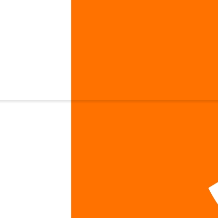
а Scitec Nutrition Mega Arginine 120 капсул