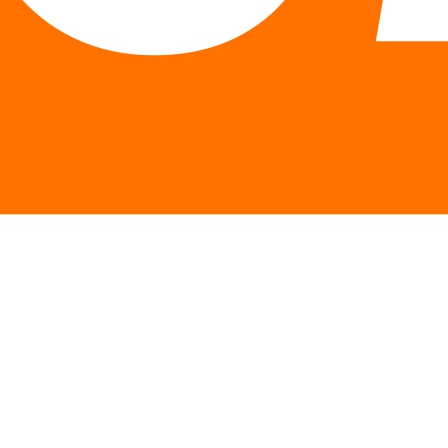
Описание
Особенности
Отзывы
Описание Аминокислота Scitec
Nutrition Mega Arginine 120 капсул
Mega Arginine Scitec Nutrition – мегадоза аргинина - и все
в одной капсуле 1300 мг.
Отличный помощник для наращивания мышечной массы,
а также избавления от жира. Увеличение окиси азота
значительно увеличивает кровоток к мышца, что дает