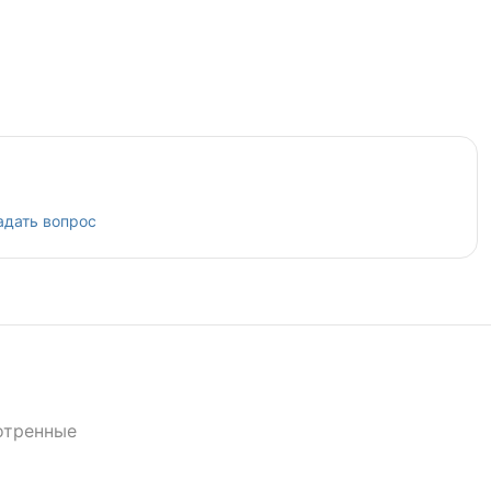
адать вопрос
отренные