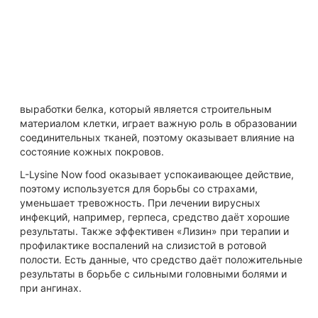
Описание Лизин NOW L-Lysine 500 мг
100 капсул
L-Lysine 500 mg применяют для укрепления иммунной
системы. Эта аминокислота является очень важной. L-
Lysine не вырабатывается организмом, а поступает либо
с едой, либо как добавка к ней. Это вещество нужно для
выработки белка, который является строительным
материалом клетки, играет важную роль в образовании
соединительных тканей, поэтому оказывает влияние на
состояние кожных покровов.
L-Lysine Now food оказывает успокаивающее действие,
поэтому используется для борьбы со страхами,
уменьшает тревожность. При лечении вирусных
инфекций, например, герпеса, средство даёт хорошие
результаты. Также эффективен «Лизин» при терапии и
профилактике воспалений на слизистой в ротовой
полости. Есть данные, что средство даёт положительные
результаты в борьбе с сильными головными болями и
при ангинах.