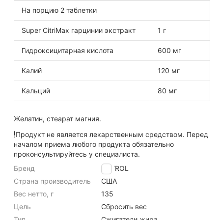
На порцию 2 таблетки
Super CitriMax гарцинии экстракт
1 г
Гидроксицитарная кислота
600 мг
Калий
120 мг
Кальций
80 мг
Желатин, стеарат магния.
Продукт не является лекарственным средством. Перед
началом приема любого продукта обязательно
проконсультируйтесь у специалиста.
Бренд
NATROL
Страна производитель
США
Вес нетто, г
135
Цель
Сбросить вес
Тип
Сжигатели жира