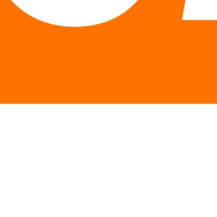
Описание
Особенности
Отзывы
Описание Гарциния камбоджийская
Natrol Garcinia Cambogia 1000 мг 120
капсул
Сырьё для Garcinia Cambogia от Natrol
получено из высушенных плодов гарцинии
камбоджийской, которая произрастает в Азии и Африке.
Она содержит 60% концентрат гидроксилимонной