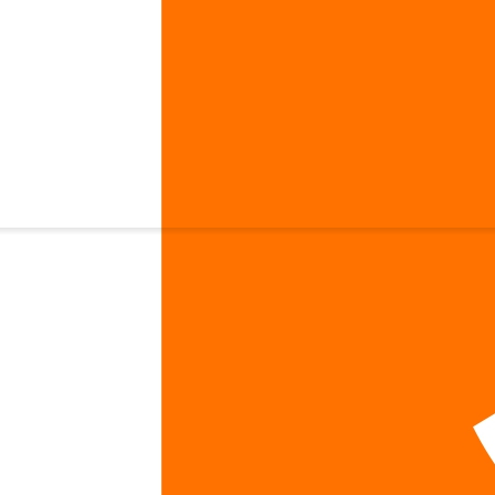
жийская Natrol Garcinia Cambogia 1000 мг 120 капсул