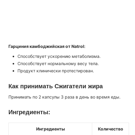
кислоты (HCA), которая важна для ускорения
метаболизма.
Исследования доказали, что экстракт гарцинии
камбоджийской, связанный с кальцием и калием,
обладает превосходной усваиваемостью HCA в
сравнении с HCA, связанной только с кальцием.
Гарциния камбоджийская от Natrol:
Способствует ускорению метаболизма.
Способствует нормальному весу тела.
Продукт клинически протестирован.
Как принимать Сжигатели жира
Принимать по 2 капсулы 3 раза в день во время еды.
Ингредиенты:
Ингредиенты
Количество