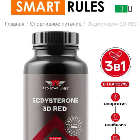
Главная
/
Спортивное питание
/
Экдистерон 3D RED R