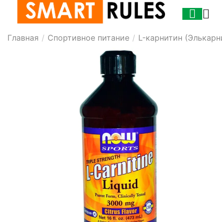
Главная
/
Спортивное питание
/
L-карнитин (Элькарн