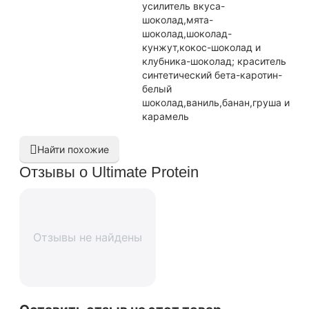
усилитель вкуса-
шоколад,мята-
шоколад,шоколад-
кунжут,кокос-шоколад и
клубника-шоколад; краситель
синтетический бета-каротин-
белый
шоколад,ваниль,банан,груша и
карамель
Найти похожие
Отзывы о Ultimate Protein
Отзывы не найдены