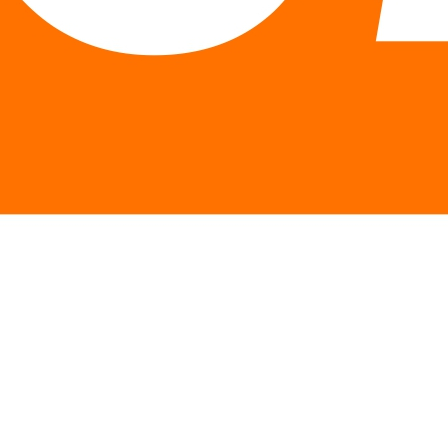
Описание
Особенности
Отзывы
Описание Ultimate Protein
Ultimate Protein от Trec Nutrition ULTIMATE PROTEIN - это
препарат, содержащий концентрат сывороточного и
молочного протеинов в оптимальных пропорциях,
равномерно поставляющий в организм все необходимые
аминокислоты. Протеины, входящие в состав ULTIMATE
PROTEIN, характеризуются высокой биологической
ценностью и высоким содержанием аминокислот BCAA и