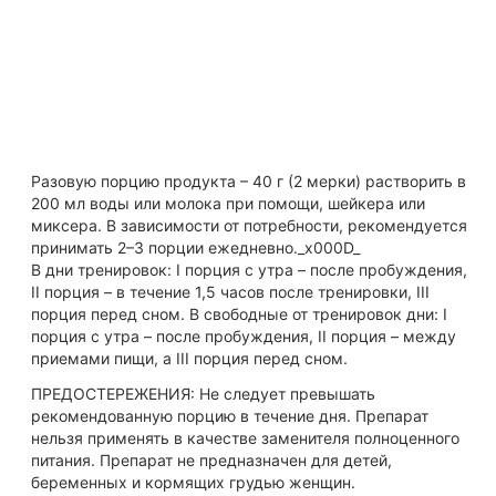
L-глютаминовой кислоты, необходимых в
регенерационных процессах организма. ULTIMATE
PROTEIN облегчает покрытие растущей нехватки белка и
формирование высококачественной мышечной массы.
Как принимать Протеины
Разовую порцию продукта – 40 г (2 мерки) растворить в
200 мл воды или молока при помощи, шейкера или
миксера. В зависимости от потребности, рекомендуется
принимать 2–3 порции ежедневно._x000D_
В дни тренировок: I порция с утра – после пробуждения,
II порция – в течение 1,5 часов после тренировки, III
порция перед сном. В свободные от тренировок дни: I
порция с утра – после пробуждения, II порция – между
приемами пищи, а III порция перед сном.
ПРЕДОСТЕРЕЖЕНИЯ: Не следует превышать
рекомендованную порцию в течение дня. Препарат
нельзя применять в качестве заменителя полноценного
питания. Препарат не предназначен для детей,
беременных и кормящих грудью женщин.