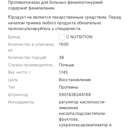
Противопоказан для больных фенилкетонурией:
содержит фенилаланин.
Продукт не является лекарственным средством. Перед
началом приема любого продукта обязательно
проконсультируйтесь у специалиста.
Бренд
TREC NUTRITION
Количество в упаковке,
1500
шт
Количество порций
38
Страна производитель
Польша
Вес нетто, г
1745
Цель
Восстановление
Тип
Протеины
Штрихкод
5901828344169
Ингредиенты
регулятор кислотности-
лимонная
кислота;подсластители-
фруктоза,
сукралоза;ароматизатор и