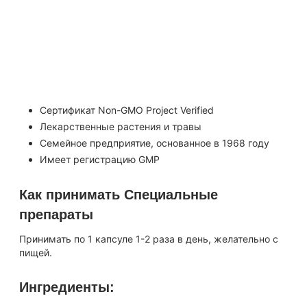
Поддержка иммунной системы
Концентрат 10:1
Стандартизированный экстракт 1,5>#/li###
Пищевая добавка
Вегетарианский и веганский продукт
Кошерный продукт
Сертификат Non-GMO Project Verified
Лекарственные растения и травы
Семейное предприятие, основанное в 1968 году
Имеет регистрацию GMP
Как принимать Специальные
препараты
Принимать по 1 капсуле 1-2 раза в день, желательно с
пищей.
Ингредиенты: