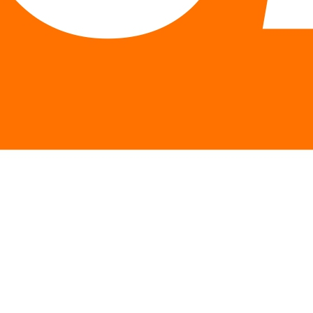
Описание
Особенности
Отзывы
Описание Кошачий коготь экстракт
Cat's Claw Extract 120 вег. капсул
Экстракт кошачьего когтя NOW® изготовлен из самой
качественной коры аутентичной Uncaria tomentosa,
уникального растения из тропических лесов Перу (также
называемого Uña de gato). На протяжении сотен лет оно
использовалось коренными индейцами Ashaninca.