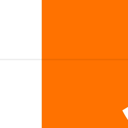
t's Claw Extract 120 вег. капсул