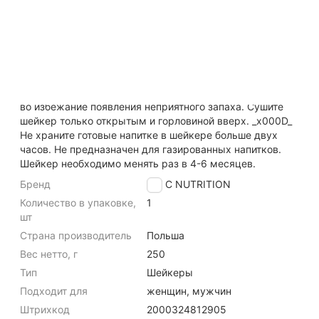
отверстиями, которые помогают смешать напитки
идеально однородной консистенции. Объем 700 мл
оптимален для приготовления и BCAA, и гейнеров, и
протеинов.
Шейкер необходимо тщательно промывать сразу после
каждого использования и хранить с открытой крышкой
во избежание появления неприятного запаха. Сушите
шейкер только открытым и горловиной вверх. _x000D_
Не храните готовые напитке в шейкере больше двух
часов. Не предназначен для газированных напитков.
Шейкер необходимо менять раз в 4-6 месяцев.
Бренд
TREC NUTRITION
Количество в упаковке,
1
шт
Страна производитель
Польша
Вес нетто, г
250
Тип
Шейкеры
Подходит для
женщин, мужчин
Штрихкод
2000324812905