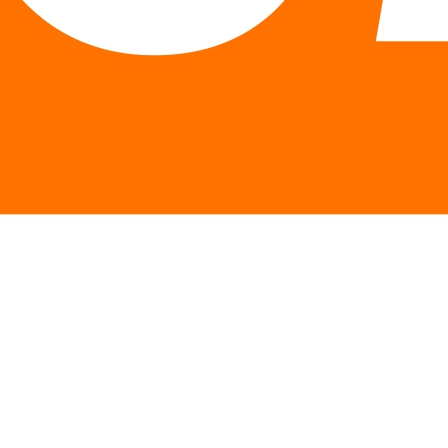
Описание
Особенности
Отзывы
Описание Шейкер Think Big
Шейкер Think Big от Trec Nutrition Стильный и легкий
пластиковый шейкер Think Big от Trec Nutrition для
приготовления питательных напитков: гейнеров,
протеинов, аминокислотных комплексов и других
спортивных коктейлей станет вашим постоянным
спутником. • легко моется, • герметичен. Шейкер
оснащен изогнутым фильтром с шестиугольными