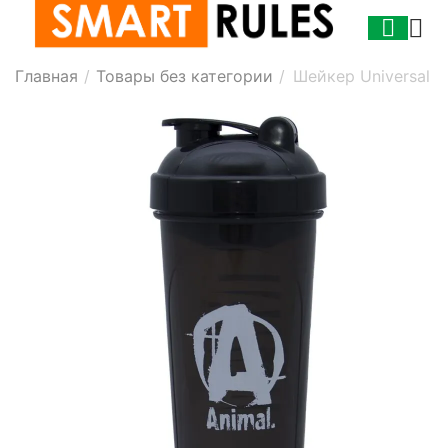
Главная
/
Товары без категории
/
Шейкер Universal